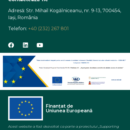
Adresă: Str. Mihail Kogălniceanu, nr. 9-13, 700454,
Iași, România
Telefon:
+40 (232) 267 801
Finanțat de
Uniunea Europeană
Acest website a fost dezvoltat ca parte a proiectului „Supporting