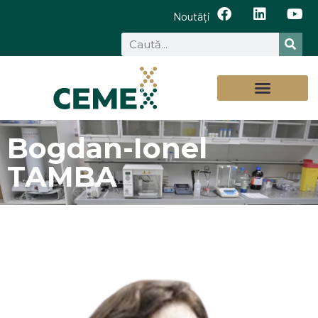
Noutăți
Bogdan-Ionel
TAMBA