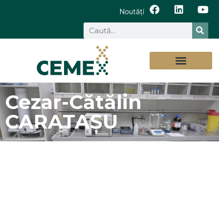
Noutăți
Cezar-Cătălin
CARATAȘU