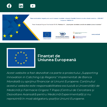
Finanțat de
Uniunea Europeană
Acest website a fost dezvoltat ca parte a proiectului „Supporting
Innovation in Catching Up Regions” implementat de Banca
Mondială cu sprijinul financiar al Uniunii Europene. Conținutul
acestui website este responsabilitatea exclusivă a Universității de
Medicină și Farmacie
Grigore T Popa (Centrul de Cercetare și
Dezvoltare Avansată pentru Medicină Experimentală)
și nu
reprezintă în mod obligatoriu poziția Uniunii Europene.