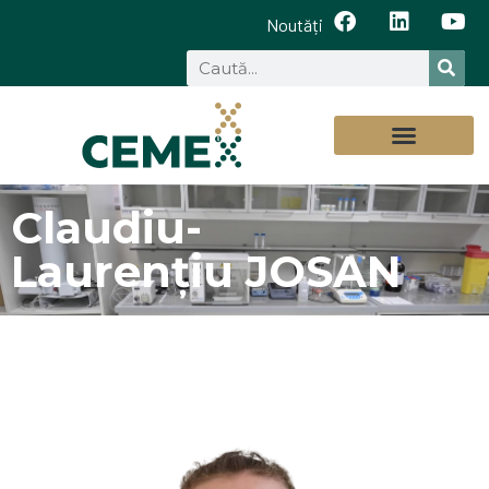
Noutăți
Claudiu-
Laurențiu JOSAN