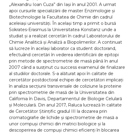
„Alexandru Ioan Cuza” din Iaşi în anul 2001. A urmat
apoi cursurile specializării de master Enzimologie şi
Biotechnologie la Facultatea de Chimie din cadrul
aceleiaşi universități. În acelaşi timp a primit o bursă
Sokrates-Erasmus la Universitatea Konstanz unde a
studiat şi a realizat cercetări în cadrul Laboratorului de
Chimie Analitică şi Analiză a Biopolimerilor. A continuat
să lucreze în acelaşi laborator ca student doctorand,
efectuând cercetări în vederea identificării de epitopi
prin metode de spectrometrie de masă până în anul
2007 când a susținut cu success examenul de finalizare
al studiilor doctorale. S-a alăturat apoi în calitate de
cercetător postdoctoral echipei de cercetători implicați
în analiza secțiunii transversale de coliziune la proteine
prin spectrometrie de masă de la Universitatea din
California în Davis, Departamentul de Biologie Celulară
şi Moleculară. Din anul 2017, Raluca lucrează în calitate
de Cercetător Ştiințific gradul III la dozarea prin
cromatografie de lichide şi spectrometrie de masă a
unor compuşi chimici din matrici biologice şi la
descoperirea de compuşi chimici eficienți în blocarea