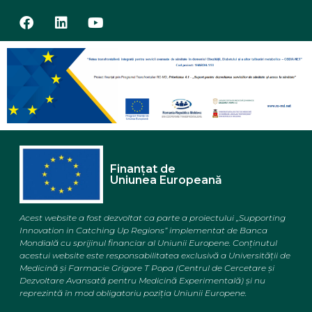
Finanțat de
Uniunea Europeană
Acest website a fost dezvoltat ca parte a proiectului „Supporting
Innovation in Catching Up Regions” implementat de Banca
Mondială cu sprijinul financiar al Uniunii Europene. Conținutul
acestui website este responsabilitatea exclusivă a Universității de
Medicină și Farmacie
Grigore T Popa (Centrul de Cercetare și
Dezvoltare Avansată pentru Medicină Experimentală)
și nu
reprezintă în mod obligatoriu poziția Uniunii Europene.