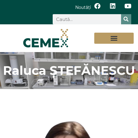
Noutăți
Raluca ŞTEFĂNESCU